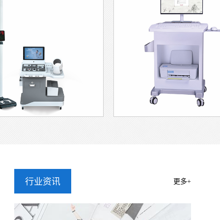
比单纯的体重数字更能反映真实的健康状况。比如有些人看起来不
掉的可能是肌肉而非脂肪。
为需要这项检查?
异常人群：超重或肥胖者可以通过分析找到减重的关键点;体重过
病检测者：慢性健康风险、高血压等代谢性问题检测者需要监控体
年人：检测肌肉流失情况，发现肌少症。
爱好者：科学调整训练计划，提高锻炼效率。
体成分分析是一项有价值的检查，较为适合有特定健康需求的人
一次)检测可以帮助我们更科学地管理健康。关键是要正确理解检
用人体成分分析仪与普通仪器有何不同?