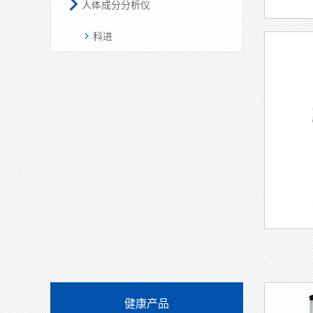
医疗机构如何选配适配的心率变异分析仪？
医院的人
政企健康小屋该如何挑选适配的健康一体机？
体脂肪含
康养机构适合部署哪种中医体质辨识仪器？
康养机构部署心率变异分析仪适配哪种类型？
基层医疗机构该如何选配适配的慢病管理设备？
基层公卫场景该如何选配适配的健康一体机？
采购心率变异分析仪为何要重视数据合规与接口适配？
联系我们
咨询：13382071609
售后：025-83692598(售后)
地址：南京市玄武区玄武大道699-8号6幢