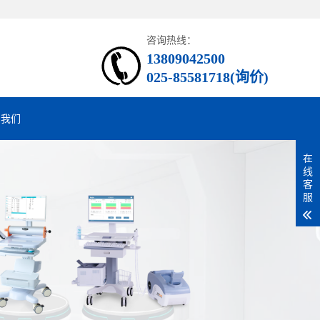
咨询热线：
13809042500
025-85581718(询价)
系我们
在
线
客
服