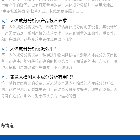
0++
便携经颅多普勒仪EXP-9FP