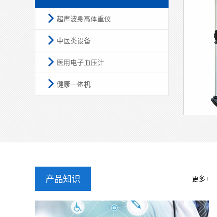
101室
这些数据
降，但减
哪些人较
1. 体重
2. 慢性
3. 中老
4. 健身
医院的人
(如每年
上一篇：
医