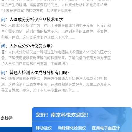
0++
便携经颅多普勒仪EXP-9FP
系我们