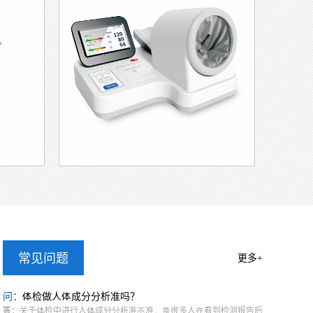
管理。医生会根据检测结果制定个性化的饮食和运动方
开生理期，这些因素都可能影响检测结果的较稳定性。
，结果更具参考价值。
下一篇：
人体成分分析仪检查：了解你的身体组成