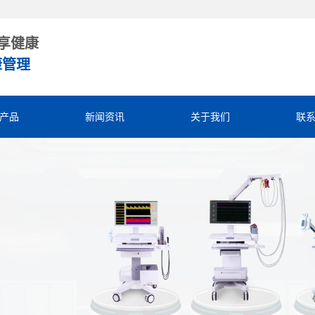
享健康
康管理
产品
新闻资讯
关于我们
联