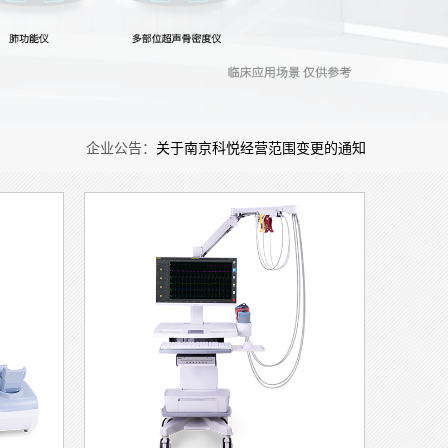
测体脂吗
5-07-09