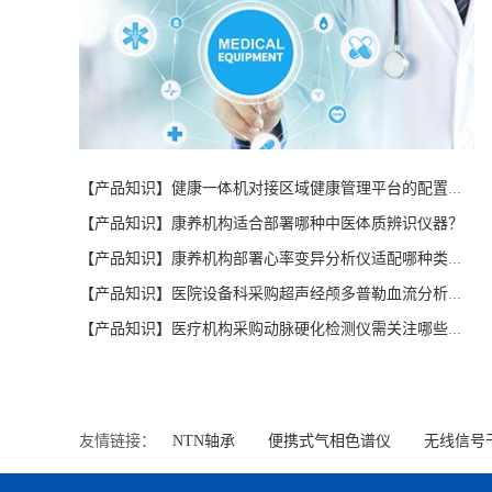
首页
产品展示
健康
联系我
南京科悦
电话：025-
邮箱：2853
地址：南京