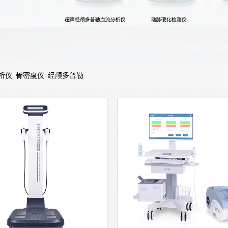
脂吗
讯
人体成分分析仪能检
作者：南京科悦
发布时间：202